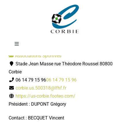
Passer
Football
au
contenu
Toggle
Navigation
Associations Sportives
Mairie
Stade Jean Masse rue Théodore Roussel 80800
Corbie
DÉMARCHES ADMINISTRATIVES
06 14 79 15 96
06 14 79 15 96
corbie.us.500318@lfhf.fr
https://us-corbie.footeo.com/
SERVICES MUNICIPAUX
Président : DUPONT Grégory
PRATIQUE
Contact : BECQUET Vincent