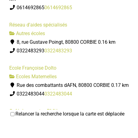
Salle de sport COSEC
0614692865
0614692865
06 79 18 03 86
06 79 18 03 86
elise@avenirgymniquecorbie.com
Réseau d'aides spécialisés
http://avenirgymniquecorbie.com/
Autres écoles
Présidente : Chrystelle DEVAUX Responsable technique
8, rue Gustave Poingt, 80800 CORBIE
0.16 km
: Elise MARMELEIRA
0322483293
0322483293
Ecole Françoise Dolto
Ecoles Maternelles
Rue des combattants dAFN, 80800 CORBIE
0.17 km
0322483044
0322483044
Café des sports - PMU
Relancer la recherche lorsque la carte est déplacée
Club cœur et santé
Bar
Associations Sportives
11, rue Henri Barbusse 80800 Corbie
0.19 km
Centre de réadaptation cardiaque du Centre
0322481658
0322481658