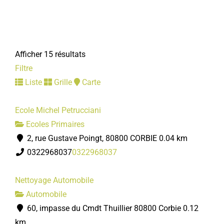
Jeux subaquatiques du canton de Corbie
Associations Sportives
Afficher 15 résultats
Piscine Calypso 80800 Corbie
Filtre
07 60 74 61 87
07 60 74 61 87
Liste
Grille
Carte
nikobled@gmail.com
http://jsccorbie.free.fr/
Ecole Michel Petrucciani
Nicolas BLED
Ecoles Primaires
2, rue Gustave Poingt, 80800 CORBIE
0.04 km
0322968037
0322968037
Nettoyage Automobile
Automobile
Avenir gymnique de Corbie
60, impasse du Cmdt Thuillier 80800 Corbie
0.12
Associations Sportives
km