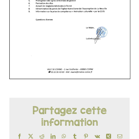
LOISIRS
PUBLICATIONS
Partagez cette
information
Facebook
X
Reddit
LinkedIn
WhatsApp
Tumblr
Pinterest
Vk
Xing
Email