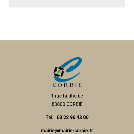
1 rue faidherbe
80800 CORBIE
Tél. :
03 22 96 43 00
mairie@mairie-corbie.fr