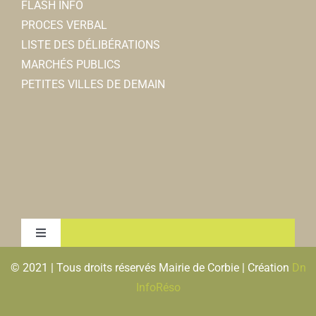
FLASH INFO
PROCES VERBAL
LISTE DES DÉLIBÉRATIONS
MARCHÉS PUBLICS
PETITES VILLES DE DEMAIN
Toggle
Navigation
© 2021 | Tous droits réservés Mairie de Corbie | Création
Dn
MENTIONS LEGALES & RGPD
InfoRéso