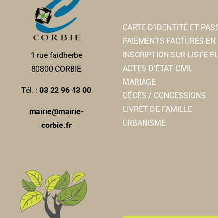
CARTE D’IDENTITÉ ET PA
PAIEMENTS FACTURES EN 
INSCRIPTION SUR LISTE 
1 rue faidherbe
ACTES D’ÉTAT CIVIL
80800 CORBIE
MARIAGE
Tél. :
03 22 96 43 00
DÉCÈS / CONCESSIONS
LIVRET DE FAMILLE
mairie@mairie-
URBANISME
corbie.fr