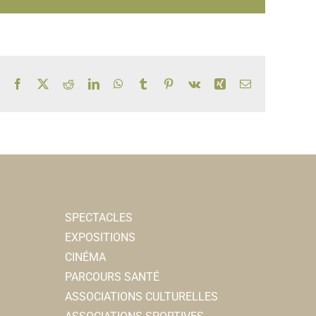
Facebook
X
Reddit
LinkedIn
WhatsApp
Tumblr
Pinterest
Vk
Xing
Email
SPECTACLES
EXPOSITIONS
CINÉMA
PARCOURS SANTÉ
ASSOCIATIONS CULTURELLES