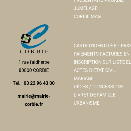
PRÉSENTATION CORBIE
JUMELAGE
CORBIE MAG
CARTE D’IDENTITÉ ET PA
PAIEMENTS FACTURES EN 
INSCRIPTION SUR LISTE 
1 rue faidherbe
ACTES D’ÉTAT CIVIL
80800 CORBIE
MARIAGE
Tél. :
03 22 96 43 00
DÉCÈS / CONCESSIONS
LIVRET DE FAMILLE
mairie@mairie-
URBANISME
corbie.fr