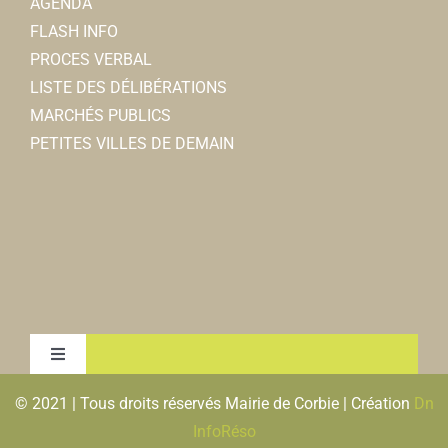
AGENDA
FLASH INFO
PROCES VERBAL
LISTE DES DÉLIBÉRATIONS
MARCHÉS PUBLICS
PETITES VILLES DE DEMAIN
Toggle
Navigation
© 2021 | Tous droits réservés Mairie de Corbie | Création
Dn
MENTIONS LEGALES & RGPD
InfoRéso