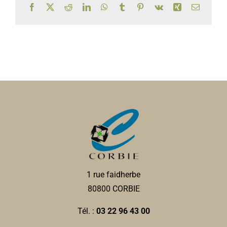
Facebook
X
Reddit
LinkedIn
WhatsApp
Tumblr
Pinterest
Vk
Xing
Email
1 rue faidherbe
80800 CORBIE
Tél. :
03 22 96 43 00