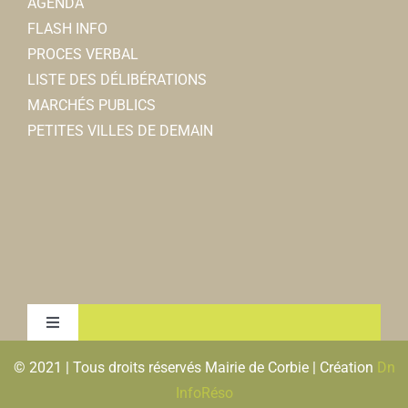
AGENDA
FLASH INFO
PROCES VERBAL
LISTE DES DÉLIBÉRATIONS
MARCHÉS PUBLICS
PETITES VILLES DE DEMAIN
Toggle
Navigation
© 2021 | Tous droits réservés Mairie de Corbie | Création
Dn
MENTIONS LEGALES & RGPD
InfoRéso