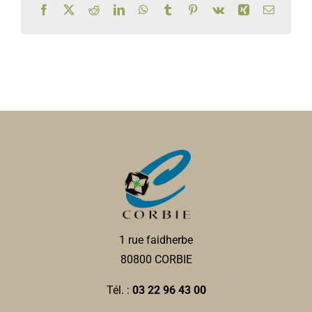
Facebook
X
Reddit
LinkedIn
WhatsApp
Tumblr
Pinterest
Vk
Xing
Email
1 rue faidherbe
80800 CORBIE
Tél. :
03 22 96 43 00