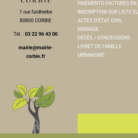
PAIEMENTS FACTURES EN 
INSCRIPTION SUR LISTE 
1 rue faidherbe
ACTES D’ÉTAT CIVIL
80800 CORBIE
MARIAGE
Tél. :
03 22 96 43 00
DÉCÈS / CONCESSIONS
LIVRET DE FAMILLE
mairie@mairie-
URBANISME
corbie.fr