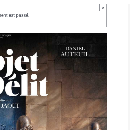
×
ent est passé.