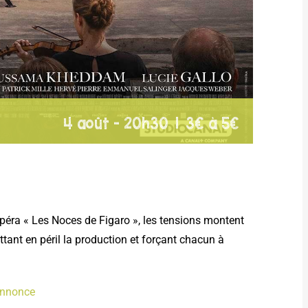
4 août - 20h30
|
3€ à 5€
opéra « Les Noces de Figaro », les tensions montent
tant en péril la production et forçant chacun à
annonce