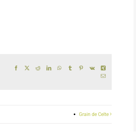
Facebook
X
Reddit
LinkedIn
WhatsApp
Tumblr
Pinterest
Vk
Xing
Email
Grain de Celte