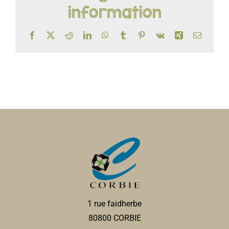
information
Facebook
X
Reddit
LinkedIn
WhatsApp
Tumblr
Pinterest
Vk
Xing
Email
1 rue faidherbe
80800 CORBIE