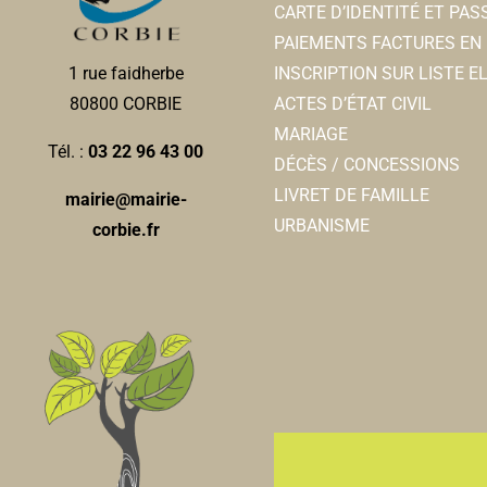
CARTE D’IDENTITÉ ET PA
PAIEMENTS FACTURES EN 
INSCRIPTION SUR LISTE 
1 rue faidherbe
ACTES D’ÉTAT CIVIL
80800 CORBIE
MARIAGE
Tél. :
03 22 96 43 00
DÉCÈS / CONCESSIONS
LIVRET DE FAMILLE
mairie@mairie-
URBANISME
corbie.fr