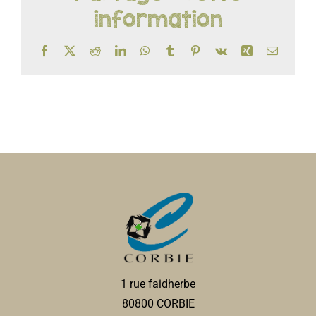
information
Facebook
X
Reddit
LinkedIn
WhatsApp
Tumblr
Pinterest
Vk
Xing
Email
1 rue faidherbe
80800 CORBIE