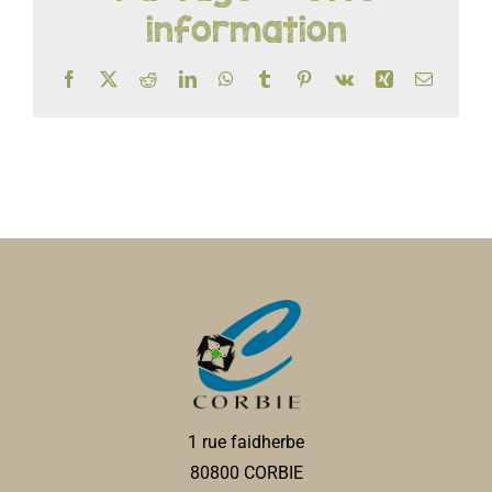
information
Facebook
X
Reddit
LinkedIn
WhatsApp
Tumblr
Pinterest
Vk
Xing
Email
1 rue faidherbe
80800 CORBIE