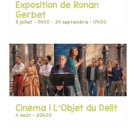
Exposition de Ronan
LOISIRS
Gerbet
8 juillet - 9h00
-
24 septembre - 17h00
PUBLICATIONS
Cinéma | L’Objet du Délit
4 août - 20h30