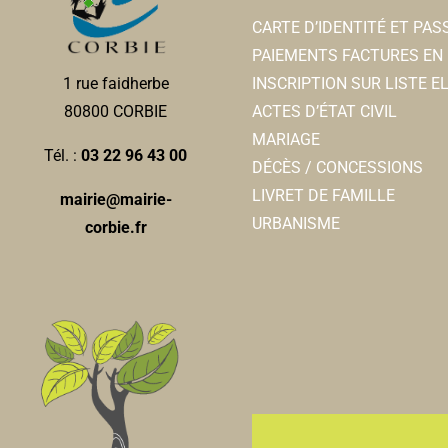
CARTE D’IDENTITÉ ET PA
PAIEMENTS FACTURES EN 
INSCRIPTION SUR LISTE 
1 rue faidherbe
ACTES D’ÉTAT CIVIL
80800 CORBIE
MARIAGE
Tél. :
03 22 96 43 00
DÉCÈS / CONCESSIONS
LIVRET DE FAMILLE
mairie@mairie-
URBANISME
corbie.fr