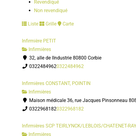
Revendiqué
Non revendiqué
Liste
Grille
Carte
Infirmière PETIT
Infirmières
32, alle de lIndustrie 80800 Corbie
0322484962
0322484962
Infirmières CONSTANT, POINTIN
Infirmières
Maison médicale 36, rue Jacques Pinsonneau 80
0322968182
0322968182
Infirmières SCP TEIRLYNCK/LEBLOIS/CHATENET-
Infirmières