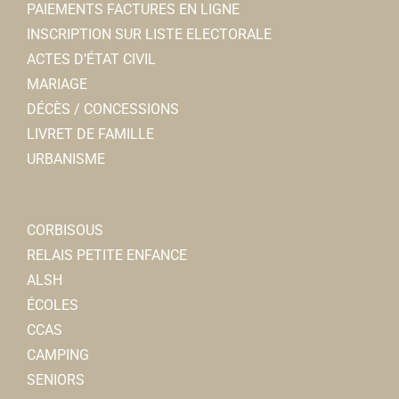
PAIEMENTS FACTURES EN LIGNE
03 22 96 43 00
03 22 96 43 00
INSCRIPTION SUR LISTE ELECTORALE
mairie@mairie-corbie.fr
ACTES D’ÉTAT CIVIL
https://www.mairie-corbie.fr/
MARIAGE
DÉCÈS / CONCESSIONS
Studio 22 Hommes
LIVRET DE FAMILLE
Coiffeurs
URBANISME
5ter, rempart des Poissonniers 80800 Corbie
0.08
km
0322917154
0322917154
CORBISOUS
RELAIS PETITE ENFANCE
Office Notarial-
ALSH
Notaire
ÉCOLES
7, rue Faidherbe 80800 Corbie
0.08 km
CCAS
0322968724
0322968724
CAMPING
SENIORS
Cline D