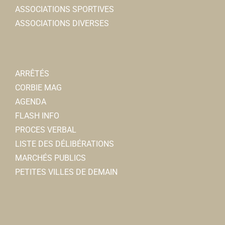
ASSOCIATIONS SPORTIVES
ASSOCIATIONS DIVERSES
FNATH
ARRÊTÉS
Associations Diverses
CORBIE MAG
6, rue des remparts 80800 Corbie
0.1 km
AGENDA
06 77 76 62 74
06 77 76 62 74
FLASH INFO
guy.morel4@orange.fr
PROCES VERBAL
Guy MOREL
LISTE DES DÉLIBÉRATIONS
MARCHÉS PUBLICS
PETITES VILLES DE DEMAIN
Foyer Culturel
Associations Sportives
6, rempart des Poissonniers 80800 Corbie
0.1 km