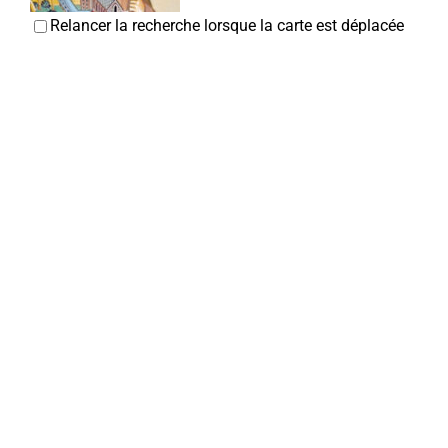
Relancer la recherche lorsque la carte est déplacée
aACc - Association des Amis de ste Colette et de
l'abbaye de Corbie
Associations Diverses
15 bis rue Faidherbe 80800 Corbie
0.04 km
06 20 49 68 33
06 20 49 68 33
president@saintecolettedecorbie.fr
https://saintecolettedecorbie.wordpress.com/
Sophie OLIVE
JMS
Garagistes
7, rempart des Poissonniers 80800 Corbie
0.06 km
0668733123
0668733123