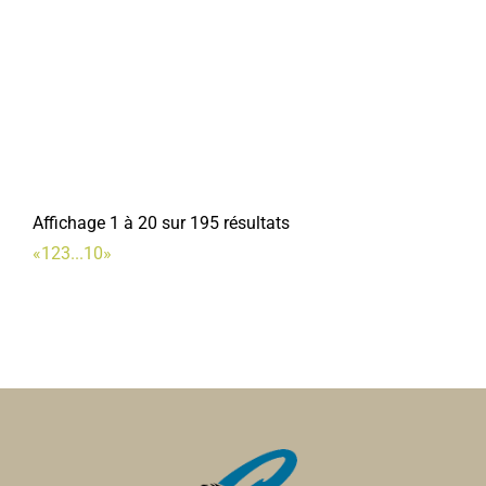
Le messager corbéen
Associations Diverses
1, rue Faidherbe 80800 Corbie
0.07 km
Affichage 1 à 20 sur 195 résultats
06 07 73 57 99
06 07 73 57 99
«
1
2
3
...
10
»
jpm80.pigeonscnp@gmail.com
Président : MARTIN Jean-Pierre
Service Urbanisme
Services municipaux
1, rue Faidherbe 80800 Corbie
0.07 km
03 22 96 43 15
03 22 96 43 15
urbanisme@mairie-corbie.fr