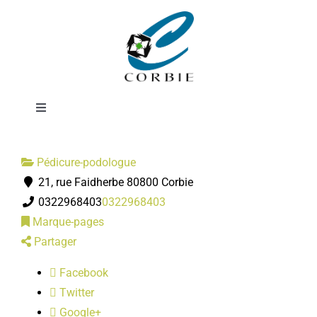
Passer
CONSTANT et
au
contenu
MALTZKORN
Toggle
Navigation
Mairie
Pédicure-podologue
21, rue Faidherbe 80800 Corbie
DÉMARCHES ADMINISTRATIVES
0322968403
0322968403
Marque-pages
SERVICES MUNICIPAUX
Partager
Facebook
PRATIQUE
Twitter
Google+