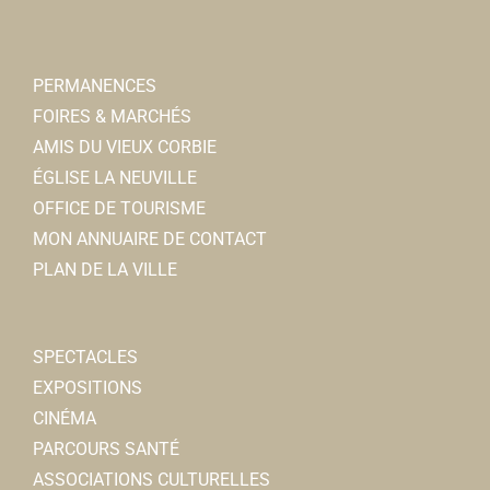
Coiffeurs
12, rue Faidherbe 80800 Corbie
0.09 km
PERMANENCES
0322969642
0322969642
FOIRES & MARCHÉS
Cline
AMIS DU VIEUX CORBIE
ÉGLISE LA NEUVILLE
OFFICE DE TOURISME
MON ANNUAIRE DE CONTACT
PLAN DE LA VILLE
Foyer Culturel
SPECTACLES
Associations Culturelles
EXPOSITIONS
6, rempart des Poissonniers
0.1 km
CINÉMA
06 61 52 82 77
06 61 52 82 77
PARCOURS SANTÉ
foyerculturelcorbie@orange.fr
ASSOCIATIONS CULTURELLES
Pascale LESTIENNE