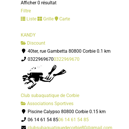
Afficher 0 résultat
Filtre
Liste
Grille
Carte
KANDY
Discount
40ter, rue Gambetta 80800 Corbie
0.1 km
0322969670
0322969670
Club subaquatique de Corbie
Associations Sportives
Piscine Calypso 80800 Corbie
0.15 km
06 14 61 54 85
06 14 61 54 85
clubsubaquatiquedecorbie80@gmail.com