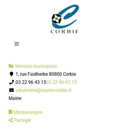
Passer
Service
au
contenu
Urbanisme
Toggle
Navigation
Mairie
Services municipaux
1, rue Faidherbe 80800 Corbie
DÉMARCHES ADMINISTRATIVES
03 22 96 43 15
03 22 96 43 15
urbanisme@mairie-corbie.fr
SERVICES MUNICIPAUX
Mairie
Marque-pages
PRATIQUE
Partager