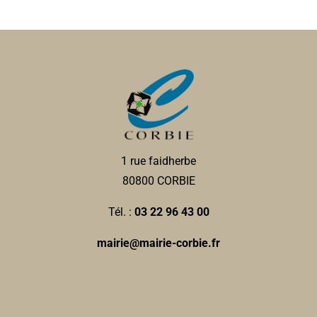
elise@avenirgymniquecorbie.com
http://avenirgymniquecorbie.com/
Présidente : Chrystelle DEVAUX Responsable technique
: Elise MARMELEIRA
La Nantaise des eaux-
Entreprises
8 rue Sadi Carnot 80800 Corbie
0.3 km
1 rue faidherbe
0322483194
0322483194
80800 CORBIE
Tél. :
03 22 96 43 00
Collège privé Ste Colette
Collèges
mairie@mairie-corbie.fr
2, place Jean Catelas, 80800 CORBIE
0.3 km
0322480948
0322480948