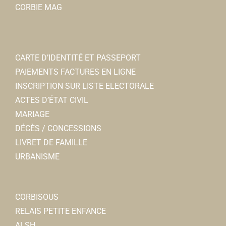
CORBIE MAG
0322964646
0322964646
Centre hospitalier de Corbie-
Centre hospitalier
CARTE D’IDENTITÉ ET PASSEPORT
33, rue Gambetta CS 60809 80800 Corbie
0.31 km
PAIEMENTS FACTURES EN LIGNE
0322964000
0322964000
INSCRIPTION SUR LISTE ELECTORALE
ACTES D’ÉTAT CIVIL
MARIAGE
DÉCÈS / CONCESSIONS
LIVRET DE FAMILLE
Club subaquatique de Corbie
URBANISME
Associations Sportives
Piscine Calypso 80800 Corbie
0.31 km
06 14 61 54 85
06 14 61 54 85
CORBISOUS
clubsubaquatiquedecorbie80@gmail.com
RELAIS PETITE ENFANCE
https://plongeecorbie.wixsite.com/website
ALSH