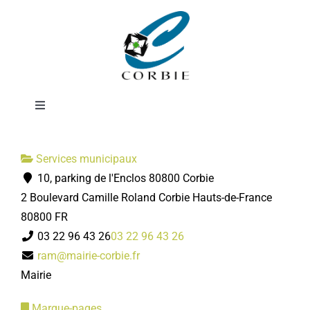
Passer
Relais Assistants
au
contenu
Maternels
Toggle
Navigation
Mairie
Services municipaux
10, parking de l'Enclos 80800 Corbie
DÉMARCHES ADMINISTRATIVES
2 Boulevard Camille Roland
Corbie
Hauts-de-France
80800
FR
SERVICES MUNICIPAUX
03 22 96 43 26
03 22 96 43 26
ram@mairie-corbie.fr
Mairie
PRATIQUE
Marque-pages