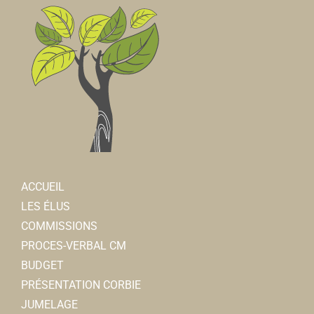
Club cœur et santé
Associations Sportives
Centre de réadaptation cardiaque du Centre
Hospitalier de Corbie
0.31 km
ACCUEIL
06 84 34 39 16
06 84 34 39 16
LES ÉLUS
olivier.miletto@yahoo.fr
COMMISSIONS
MILETTO Olivier
PROCES-VERBAL CM
BUDGET
Centre de rééducation des 3 Vallées
PRÉSENTATION CORBIE
Centre de réducation
JUMELAGE
33, rue Gambetta CS 60809 80800 Corbie
0.31 km