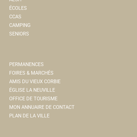
Président : Emmanuel LHOTELLIER
ÉCOLES
CCAS
CAMPING
SENIORS
Jeux subaquatiques du canton de Corbie
Associations Sportives
Piscine Calypso 80800 Corbie
0.31 km
PERMANENCES
07 60 74 61 87
07 60 74 61 87
FOIRES & MARCHÉS
nikobled@gmail.com
AMIS DU VIEUX CORBIE
http://jsccorbie.free.fr/
ÉGLISE LA NEUVILLE
Nicolas BLED
OFFICE DE TOURISME
MON ANNUAIRE DE CONTACT
PLAN DE LA VILLE
U.S. Corbie Natation