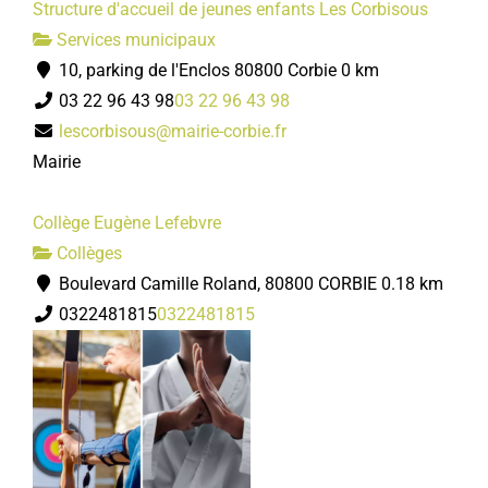
Structure d'accueil de jeunes enfants Les Corbisous
Direction de l'Action Educative, Jeunesse
Services municipaux
Services municipaux
10, parking de l'Enclos 80800 Corbie
0 km
Place Jean Catelas 80800 Corbie
03 22 96 43 98
03 22 96 43 98
03 22 96 43 86
03 22 96 43 86
lescorbisous@mairie-corbie.fr
accueil.daes@mairie-corbie.fr
Mairie
Mairie
Collège Eugène Lefebvre
Structure d'accueil de jeunes enfants Les Corbisous
Collèges
Services municipaux
Boulevard Camille Roland, 80800 CORBIE
0.18 km
10, parking de l'Enclos 80800 Corbie
0322481815
0322481815
03 22 96 43 98
03 22 96 43 98
lescorbisous@mairie-corbie.fr
Mairie
Centre technique municipal
Services municipaux