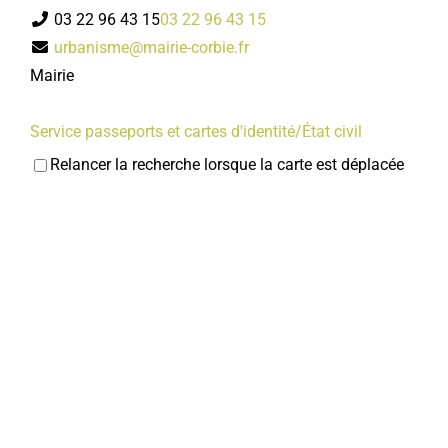
03 22 96 43 15
03 22 96 43 15
urbanisme@mairie-corbie.fr
Mairie
Service passeports et cartes d'identité/État civil
Services municipaux
Relancer la recherche lorsque la carte est déplacée
1, rue Faidherbe 80800 Corbie
03 22 96 43 00
03 22 96 43 00
accueil@mairie-corbie.fr
Mairie
Police municipale
Services municipaux
1, rue Faidherbe 80800 Corbie
03 22 96 43 17
03 22 96 43 17
policemunicipale@mairie-corbie.fr