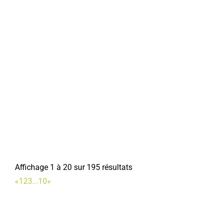
founou80@gmail.com
Maryse MALLET
Lycée privé Ste Colette
Lycées
Rue de lEnclos, 80800 CORBIE
0.22 km
0322963636
0322963636
Affichage 1 à 20 sur 195 résultats
Avenir gymnique de Corbie
«
1
2
3
...
10
»
Associations Sportives
Salle de sport COSEC
0.23 km
06 79 18 03 86
06 79 18 03 86