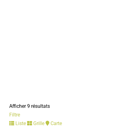
Mairie
Centre Communal d'Action Sociale
Services municipaux
1, rue Faidherbe 80800 Corbie
03 22 96 43 03
03 22 96 43 03
accueil.das@mairie-corbie.fr
Mairie
Direction de la Culture et du Sport
Services municipaux
28/30, place de la République 80800 Corbie
Afficher 9 résultats
03 22 96 43 30
03 22 96 43 30
Filtre
serviceculturel@mairie-corbie.fr
Liste
Grille
Carte
Mairie