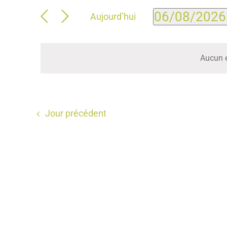
Évènements
06/08/2026
Aujourd’hui
Sélectionne
for
une
date.
Aucun 
06/08/2026
Jour précédent