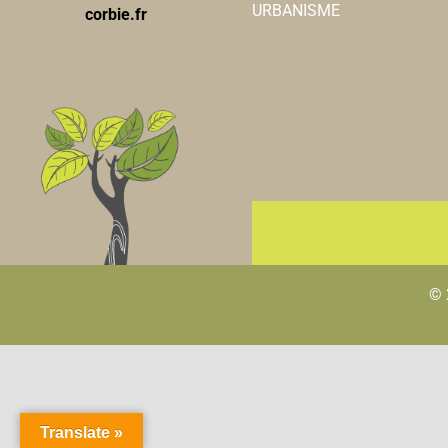
URBANISME
corbie.fr
© 
Translate »