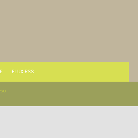
E
FLUX RSS
éso