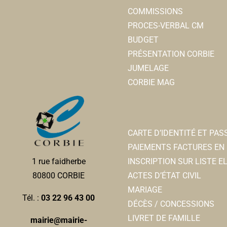
COMMISSIONS
PROCES-VERBAL CM
BUDGET
PRÉSENTATION CORBIE
JUMELAGE
CORBIE MAG
CARTE D’IDENTITÉ ET PA
PAIEMENTS FACTURES EN 
INSCRIPTION SUR LISTE 
1 rue faidherbe
ACTES D’ÉTAT CIVIL
80800 CORBIE
MARIAGE
Tél. :
03 22 96 43 00
DÉCÈS / CONCESSIONS
LIVRET DE FAMILLE
mairie@mairie-