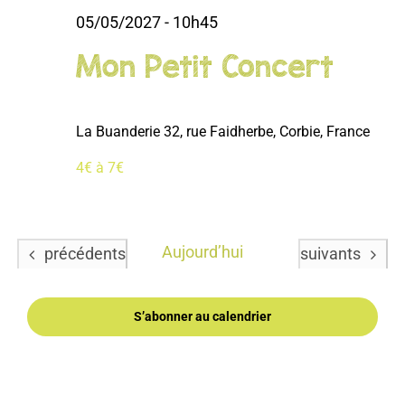
05/05/2027 - 10h45
Mon Petit Concert
La Buanderie
32, rue Faidherbe, Corbie, France
4€ à 7€
Aujourd’hui
Évènements
Évènements
précédents
suivants
S’abonner au calendrier