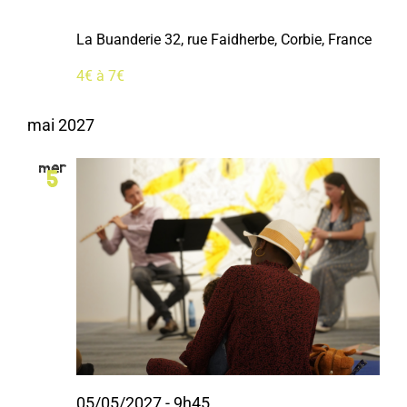
La Buanderie
32, rue Faidherbe, Corbie, France
4€ à 7€
mai 2027
mer
5
05/05/2027 - 9h45