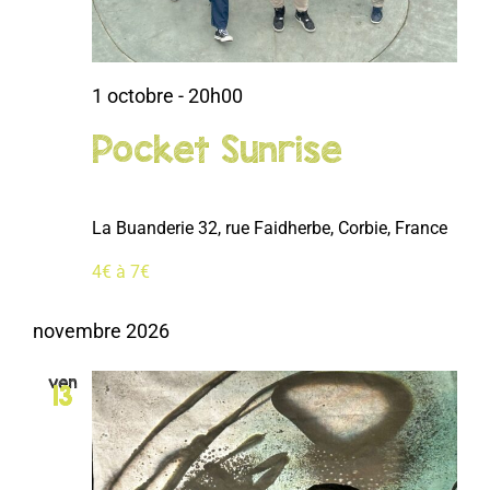
LOISIRS
PUBLICATIONS
1 octobre - 20h00
Pocket Sunrise
La Buanderie
32, rue Faidherbe, Corbie, France
4€ à 7€
novembre 2026
ven
13