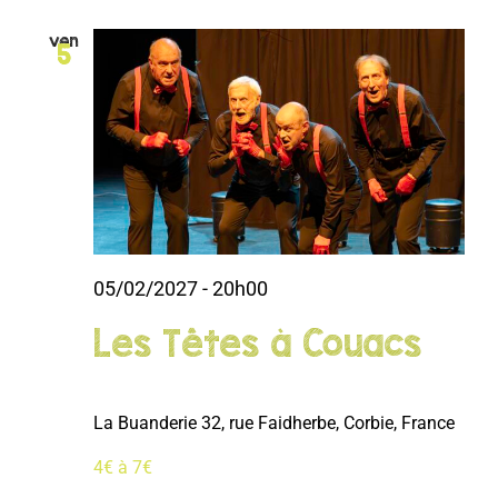
ven
5
05/02/2027 - 20h00
Les Têtes à Couacs
La Buanderie
32, rue Faidherbe, Corbie, France
4€ à 7€