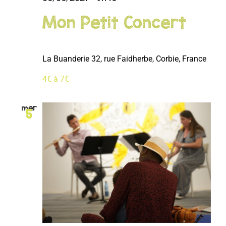
Mon Petit Concert
La Buanderie
32, rue Faidherbe, Corbie, France
4€ à 7€
mer
5