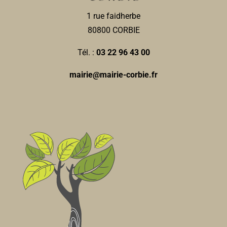
Opticiens
23, place de la République 80800 Corbie
0.08 km
1 rue faidherbe
0322481564
0322481564
80800 CORBIE
C01178@audioptic.net
Tél. :
03 22 96 43 00
Audio Prothésiste BENOIT-
mairie@mairie-corbie.fr
Audio prothésiste
23, Place de la République 80800 Corbie
0.08 km
0322481564
0322481564
Pharmacie GAUTHIER-
Pharmacie
25, Place de la République 80800 Corbie
0.08 km
0322480217
0322480217
Commerce Ephémère