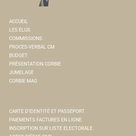
AUTRE
Rue Charles de Gaulle 80800 Corbie
0.08 km
Aurélie GIBOUT
ACCUEIL
LES ÉLUS
Société Générale
COMMISSIONS
Banques
PROCES-VERBAL CM
29, place de la République 80800 Corbie
0.09 km
BUDGET
0322969727
0322969727
PRÉSENTATION CORBIE
justine.huchette@socgen.com
JUMELAGE
Nathalie BUISSON
CORBIE MAG
Corbie Informatique
Vente et maintenance informatique
27, place de la République 80800 Corbie
0.09 km
CARTE D’IDENTITÉ ET PASSEPORT
0322500353
0322500353
PAIEMENTS FACTURES EN LIGNE
corbie.informatique@wanadoo.fr
INSCRIPTION SUR LISTE ELECTORALE