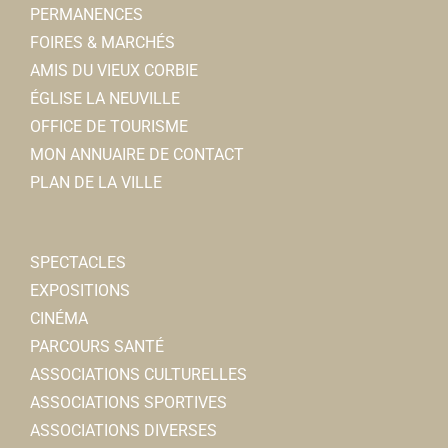
PERMANENCES
DAILLY & DELEFORTRIE
FOIRES & MARCHÉS
Vétérinaire
AMIS DU VIEUX CORBIE
5, place Jean Catelas 80800 Corbie
0.1 km
ÉGLISE LA NEUVILLE
0322968600
0322968600
OFFICE DE TOURISME
MON ANNUAIRE DE CONTACT
Pain & Friandises
PLAN DE LA VILLE
Boulangerie-Pâtisserie-Confiserie-Restaurant
3, rue Charles de Gaulle 80800 Corbie
0.1 km
0322331608
0322331608
SPECTACLES
Hervé BODART
EXPOSITIONS
CINÉMA
Diet Plus
PARCOURS SANTÉ
AUTRE
ASSOCIATIONS CULTURELLES
2, rue Marcelin Truquin 80800 Corbie
0.1 km
ASSOCIATIONS SPORTIVES
0617665430
0617665430
ASSOCIATIONS DIVERSES