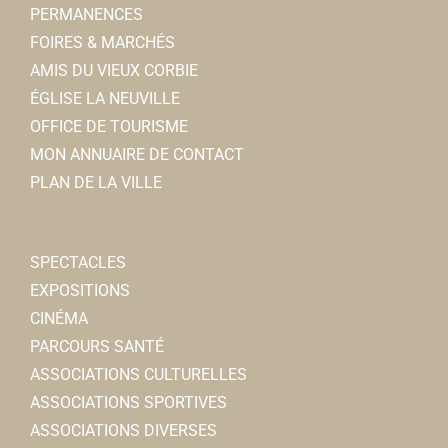
PERMANENCES
Ecoles Primaires
FOIRES & MARCHÉS
12, rue Charles de Gaulle, 80800 CORBIE
0.1 km
AMIS DU VIEUX CORBIE
0322482456
0322482456
ÉGLISE LA NEUVILLE
OFFICE DE TOURISME
Lycée privé Ste Colette
MON ANNUAIRE DE CONTACT
Lycées
PLAN DE LA VILLE
Rue de lEnclos, 80800 CORBIE
0.11 km
0322963636
0322963636
SPECTACLES
Ecole Les Pierres Blanches
EXPOSITIONS
Ecoles Maternelles
CINÉMA
Rue de la Houssoye, 80800 CORBIE
0.12 km
PARCOURS SANTÉ
0322481137
0322481137
ASSOCIATIONS CULTURELLES
ASSOCIATIONS SPORTIVES
L'Anzac Pub
ASSOCIATIONS DIVERSES
Restaurants