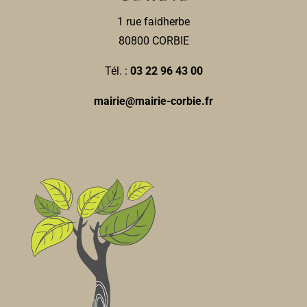
ad80.corbie@restosducoeur.org
1 rue faidherbe
Odile THUILLIER
80800 CORBIE
Tél. :
03 22 96 43 00
Cline CACHELIEVRE-
Orthophonistes
mairie@mairie-corbie.fr
15, place Jean Catelas 80800 Corbie
0.07 km
0322097174
0322097174
Direction de l'Action Educative, Jeunesse
Services municipaux
Place Jean Catelas 80800 Corbie
0.08 km
03 22 96 43 86
03 22 96 43 86
accueil.daes@mairie-corbie.fr
Mairie
Sublim'Evasion