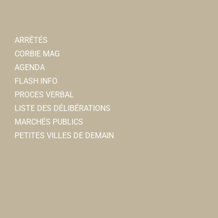
8, rue Charles de Gaulle 80800 Corbie
0.13 km
0322453154
0322453154
Nicolas MAUGNIE
ARRÊTÉS
CORBIE MAG
AGENDA
FLASH INFO
PROCES VERBAL
LISTE DES DÉLIBÉRATIONS
MARCHÉS PUBLICS
PETITES VILLES DE DEMAIN