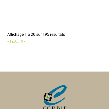
4 place Jean Catelas 80800 Corbie
0.06 km
06 77 81 65 59
06 77 81 65 59
com.secretariat.hbcc@gmail.com
https://handballclubcorbie.clubeo.com/
Président : Hennequin Jérémy
Affichage 1 à 20 sur 195 résultats
«
1
2
3
...
10
»
Les Restaurants du Coeur
Associations Diverses
4, place Jean Catelas 80800 Corbie
0.06 km
09 83 93 51 32
09 83 93 51 32