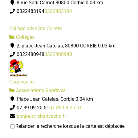
8 rue Sadi Carnot 80800 Corbie
0.03 km
0322483194
0322483194
Collège privé Ste Colette
Collèges
2, place Jean Catelas, 80800 CORBIE
0.03 km
0322480948
0322480948
Charivacirc
Associations Sportives
Place Jean Catelas, Corbie
0.04 km
07 89 09 20 51
07 89 09 20 51
bonjour@charivacirc.fr
https://charivacirc.fr/
Relancer la recherche lorsque la carte est déplacée
Marie-Christine SINOQUET