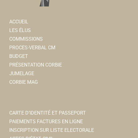
Instituts de beauté
21, rue Charles de Gaulle 80800 Corbie
0.08 km
ACCUEIL
0366882575
0366882575
LES ÉLUS
sublim.evasion@hotmail.fr
COMMISSIONS
Angle MERLAUD
PROCES-VERBAL CM
BUDGET
AXA Assurance
PRÉSENTATION CORBIE
Assureur
JUMELAGE
27 rue Charles de Gaulle 80800 Corbie
0.08 km
CORBIE MAG
0322482330
0322482330
DJ VAP
Cigarettes électroniques
CARTE D’IDENTITÉ ET PASSEPORT
10, place Jean Catelas 80800 Corbie
0.09 km
PAIEMENTS FACTURES EN LIGNE
0360245362
0360245362
INSCRIPTION SUR LISTE ELECTORALE