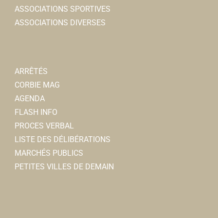
ASSOCIATIONS SPORTIVES
0614692865
0614692865
ASSOCIATIONS DIVERSES
Ma Maison en Somme
Immobilier
31, rue Léon Cure 80800 Corbie
0.71 km
ARRÊTÉS
0615162653
0615162653
CORBIE MAG
AGENDA
FLASH INFO
PROCES VERBAL
LISTE DES DÉLIBÉRATIONS
MARCHÉS PUBLICS
PETITES VILLES DE DEMAIN