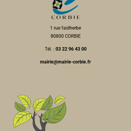
0322960149
0322960149
Ramonage 2000
1 rue faidherbe
Ramonage
80800 CORBIE
14, rue des combattants dAFN 80800 Corbie
0.55
km
Tél. :
03 22 96 43 00
0322968191
0322968191
mairie@mairie-corbie.fr
Stéphane Villain
La Maisonnée