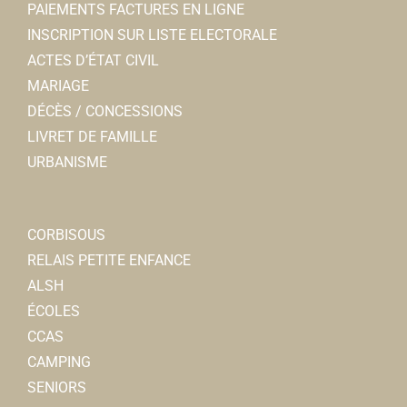
PAIEMENTS FACTURES EN LIGNE
Toilettage animaux
INSCRIPTION SUR LISTE ELECTORALE
51 rue Léon Cure 80800 Corbie
0.63 km
ACTES D’ÉTAT CIVIL
0322484286
0322484286
MARIAGE
DÉCÈS / CONCESSIONS
Réseau d'aides spécialisés
LIVRET DE FAMILLE
Autres écoles
URBANISME
8, rue Gustave Poingt, 80800 CORBIE
0.63 km
0322483293
0322483293
CORBISOUS
Auto-moto école Corbie conduite
RELAIS PETITE ENFANCE
Auto-école
ALSH
49, rue Léon Cure 80800 Corbie
0.63 km
ÉCOLES
0638234609
0638234609
CCAS
CAMPING
Lidl
SENIORS
Superette et Supermarchs