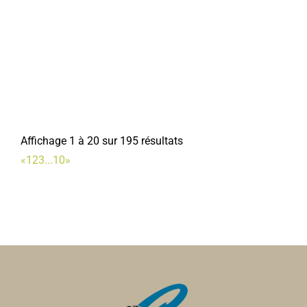
0322969155
0322969155
Ecole Au Bord de l'Ancre
Ecoles Maternelles
Rue Zephir Marcille, 80800 CORBIE
0.21 km
0322480157
0322480157
Affichage 1 à 20 sur 195 résultats
Infirmière PETIT
«
1
2
3
...
10
»
Infirmières
32, alle de lIndustrie 80800 Corbie
0.45 km
0322484962
0322484962
Duron Fertilisation
Fertilisation
18, rue des Combattants dAFN 80800 Corbie
0.54
km