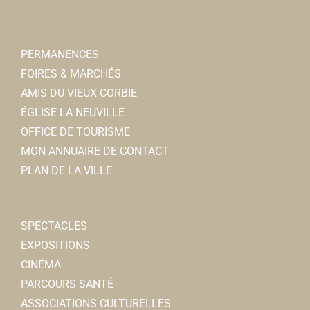
Rue Léon Cure 80800 Corbie
0.64 km
PERMANENCES
Rénov'Eco 80
FOIRES & MARCHÉS
Chauffage
AMIS DU VIEUX CORBIE
45bis, rue Léon Cure 80800 Corbie
0.65 km
ÉGLISE LA NEUVILLE
0322448762
0322448762
OFFICE DE TOURISME
MON ANNUAIRE DE CONTACT
Ecole Michel Petrucciani
PLAN DE LA VILLE
Ecoles Primaires
2, rue Gustave Poingt, 80800 CORBIE
0.7 km
0322968037
0322968037
SPECTACLES
EXPOSITIONS
Nettoyage Automobile
CINÉMA
Automobile
PARCOURS SANTÉ
60, impasse du Cmdt Thuillier 80800 Corbie
0.71
ASSOCIATIONS CULTURELLES
km