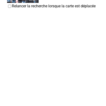
Relancer la recherche lorsque la carte est déplacée
Groupe Bidon
Associations Culturelles
17 rue du Pauchelet 80800 Corbie
0.14 km
07 87 22 28 30
07 87 22 28 30
info@groupebidon.fr
https://www.groupebidon.com/
Responsable : MARMELEIRA Olivier Trésorière :
LAMIRAND Hélène
Maîtres G & X. D'HELLENCOURT-
Avocats
11bis, Place de la République 80800 Corbie
0.2 km