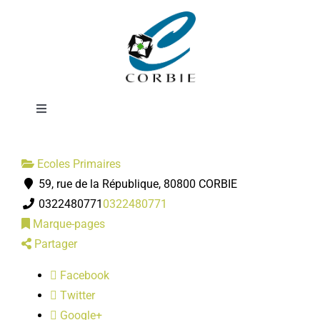
Passer
Ecole de la
au
contenu
Neuville
Toggle
Navigation
Mairie
Ecoles Primaires
59, rue de la République, 80800 CORBIE
DÉMARCHES ADMINISTRATIVES
0322480771
0322480771
Marque-pages
SERVICES MUNICIPAUX
Partager
Facebook
PRATIQUE
Twitter
Google+