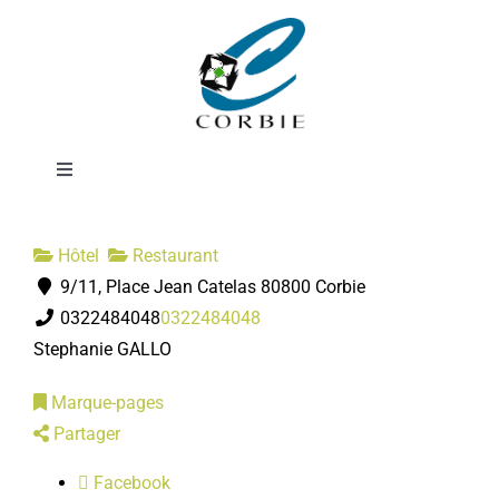
Passer
Hôtel restaurant
au
contenu
L'Abbatiale
Toggle
Navigation
Mairie
Hôtel
Restaurant
9/11, Place Jean Catelas 80800 Corbie
DÉMARCHES ADMINISTRATIVES
0322484048
0322484048
Stephanie GALLO
SERVICES MUNICIPAUX
Marque-pages
Partager
PRATIQUE
Facebook