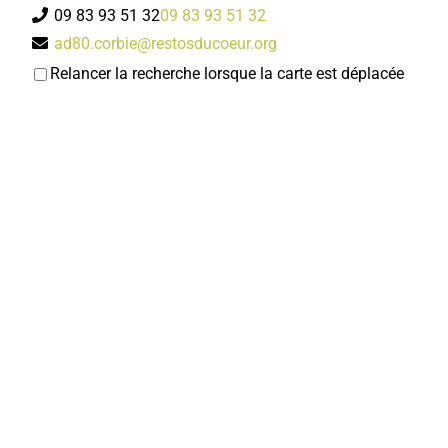
09 83 93 51 32
09 83 93 51 32
ad80.corbie@restosducoeur.org
Odile THUILLIER
Relancer la recherche lorsque la carte est déplacée
Cline CACHELIEVRE-
Orthophonistes
15, place Jean Catelas 80800 Corbie
0.02 km
0322097174
0322097174
Boulangerie Pâtisserie LECLERCQ
Boulangerie-Pâtisserie-Confiserie-Restaurant
41, rue Charles de Gaulle 80800 Corbie
0.02 km
0322484421
0322484421
Direction de l'Action Educative, Jeunesse
Services municipaux