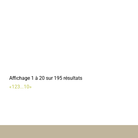
Place Jean Catelas 80800 Corbie
0.04 km
03 22 96 43 86
03 22 96 43 86
accueil.daes@mairie-corbie.fr
Mairie
Charivacirc
Associations Sportives
Place Jean Catelas, Corbie
0.04 km
Affichage 1 à 20 sur 195 résultats
07 89 09 20 51
07 89 09 20 51
«
1
2
3
...
10
»
bonjour@charivacirc.fr
https://charivacirc.fr/
Marie-Christine SINOQUET
DJ VAP
Cigarettes électroniques