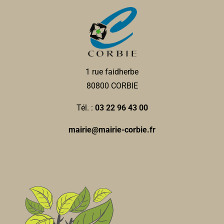
10, place Jean Catelas 80800 Corbie
0.05 km
0360245362
0360245362
DAILLY & DELEFORTRIE
Vétérinaire
1 rue faidherbe
5, place Jean Catelas 80800 Corbie
0.05 km
80800 CORBIE
0322968600
0322968600
Tél. :
03 22 96 43 00
Tattoo Minicat
mairie@mairie-corbie.fr
Tatouage
3, place Jean Catelas 80800 Corbie
0.05 km
0607963028
0607963028
Collège privé Ste Colette
Collèges
2, place Jean Catelas, 80800 CORBIE
0.06 km