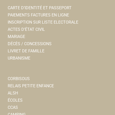
sublim.evasion@hotmail.fr
CARTE D’IDENTITÉ ET PASSEPORT
Angle MERLAUD
PAIEMENTS FACTURES EN LIGNE
INSCRIPTION SUR LISTE ELECTORALE
Ecole Les Pierres Blanches
ACTES D’ÉTAT CIVIL
Ecoles Maternelles
MARIAGE
Rue de la Houssoye, 80800 CORBIE
0.09 km
DÉCÈS / CONCESSIONS
0322481137
0322481137
LIVRET DE FAMILLE
URBANISME
Ambulance et taxis Decroix Dubas-
Ambulances
17, rue du général de Gaulle 80800 Corbie
0.1 km
CORBISOUS
0322968500
0322968500
RELAIS PETITE ENFANCE
ALSH
Commerce Ephémère
ÉCOLES
AUTRE
CCAS
Rue Charles de Gaulle 80800 Corbie
0.12 km
CAMPING