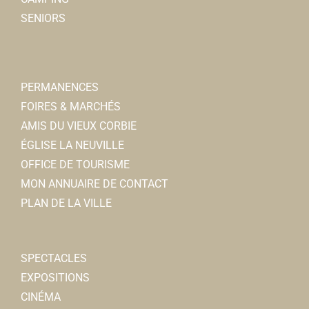
Aurélie GIBOUT
SENIORS
Ecole Roses de Picardie
Ecoles Primaires
PERMANENCES
12, rue Charles de Gaulle, 80800 CORBIE
0.13 km
FOIRES & MARCHÉS
0322482456
0322482456
AMIS DU VIEUX CORBIE
ÉGLISE LA NEUVILLE
Auchan Supermarché
OFFICE DE TOURISME
Superette et Supermarchs
MON ANNUAIRE DE CONTACT
18, rue Auguste Gindre 80800 Corbie
0.14 km
PLAN DE LA VILLE
0322482451
0322482451
Ecole La Caroline
SPECTACLES
Ecoles Primaires
EXPOSITIONS
Rue Sadi Carnot, 80800 CORBIE
0.15 km
CINÉMA
0322480759
0322480759