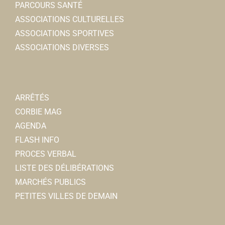
PARCOURS SANTÉ
ASSOCIATIONS CULTURELLES
PULSAT Toubin Frères
ASSOCIATIONS SPORTIVES
Electromnager
ASSOCIATIONS DIVERSES
10, rue du 4 Septembre 80800 Corbie
0.15 km
0322483929
0322483929
sarltoubinf@wanadoo.fr
ARRÊTÉS
CORBIE MAG
AGENDA
FLASH INFO
PROCES VERBAL
LISTE DES DÉLIBÉRATIONS
MARCHÉS PUBLICS
PETITES VILLES DE DEMAIN