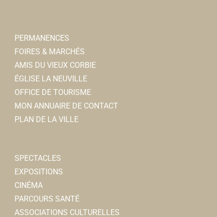
Catherine HENAUX
PERMANENCES
Réseau d'aides spécialisés
FOIRES & MARCHÉS
Autres écoles
AMIS DU VIEUX CORBIE
8, rue Gustave Poingt, 80800 CORBIE
0.54 km
ÉGLISE LA NEUVILLE
0322483293
0322483293
OFFICE DE TOURISME
MON ANNUAIRE DE CONTACT
Ma Maison en Somme
PLAN DE LA VILLE
Immobilier
31, rue Léon Cure 80800 Corbie
0.54 km
0615162653
0615162653
SPECTACLES
EXPOSITIONS
Ecole Michel Petrucciani
CINÉMA
Ecoles Primaires
PARCOURS SANTÉ
2, rue Gustave Poingt, 80800 CORBIE
0.58 km
ASSOCIATIONS CULTURELLES
0322968037
0322968037