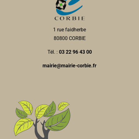
Lui Vous et Moi
Toilettage animaux
1 rue faidherbe
51 rue Léon Cure 80800 Corbie
0.44 km
80800 CORBIE
0322484286
0322484286
Tél. :
03 22 96 43 00
Duron Fertilisation
mairie@mairie-corbie.fr
Fertilisation
18, rue des Combattants dAFN 80800 Corbie
0.45
km
0322960149
0322960149
Auto-moto école Corbie conduite
Auto-école
49, rue Léon Cure 80800 Corbie
0.45 km
0638234609
0638234609