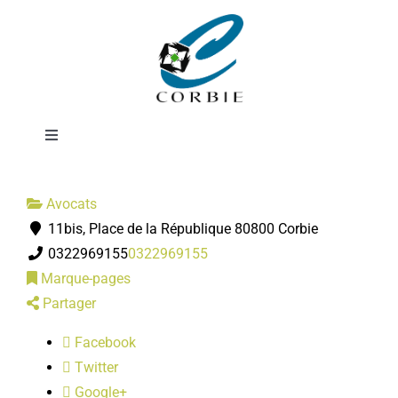
Passer
Maîtres G & X.
au
contenu
D'HELLENCOURT-
Toggle
Navigation
Mairie
Avocats
11bis, Place de la République 80800 Corbie
DÉMARCHES ADMINISTRATIVES
0322969155
0322969155
Marque-pages
SERVICES MUNICIPAUX
Partager
Facebook
PRATIQUE
Twitter
Google+