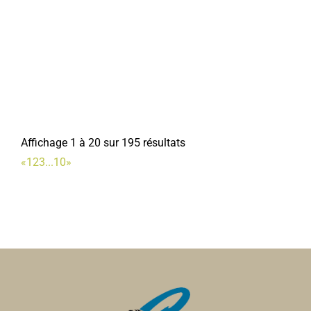
LAMIRAND Hélène
Ecole Au Bord de l'Ancre
Ecoles Maternelles
Rue Zephir Marcille, 80800 CORBIE
0.4 km
0322480157
0322480157
Affichage 1 à 20 sur 195 résultats
Café de la Gare
«
1
2
3
...
10
»
Bar
55, rue Léon Cure 80800 Corbie
0.42 km
0322482465
0322482465
Infirmière PETIT
Infirmières
32, alle de lIndustrie 80800 Corbie
0.44 km
0322484962
0322484962