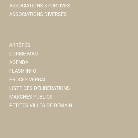
ASSOCIATIONS SPORTIVES
ASSOCIATIONS DIVERSES
Proxi Services
Superette et Supermarchs
25, rue Léon cure 80800 Corbie
0.6 km
0322500397
0322500397
ARRÊTÉS
CORBIE MAG
AGENDA
FLASH INFO
PROCES VERBAL
LISTE DES DÉLIBÉRATIONS
MARCHÉS PUBLICS
PETITES VILLES DE DEMAIN