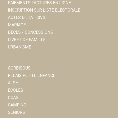
PAIEMENTS FACTURES EN LIGNE
INSCRIPTION SUR LISTE ELECTORALE
Ecole Françoise Dolto
ACTES D’ÉTAT CIVIL
Ecoles Maternelles
MARIAGE
Rue des combattants dAFN, 80800 CORBIE
0.47 km
DÉCÈS / CONCESSIONS
0322483044
0322483044
LIVRET DE FAMILLE
URBANISME
CORBISOUS
RELAIS PETITE ENFANCE
ALSH
ÉCOLES
La Maisonnée
CCAS
Associations Diverses
CAMPING
30 Rue Jean Jaurs 80800 Corbie
0.51 km
SENIORS
03 22 09 79 64
03 22 09 79 64