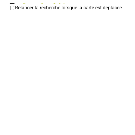
emilie.vannihuse@sfr.fr
Relancer la recherche lorsque la carte est déplacée
Emilie VANNIHUSE
Groupe Bidon
Associations Culturelles
17 rue du Pauchelet 80800 Corbie
0.35 km
07 87 22 28 30
07 87 22 28 30
info@groupebidon.fr
https://www.groupebidon.com/
Responsable : MARMELEIRA Olivier Trésorière :