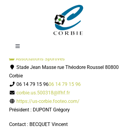
Passer
Football
au
contenu
Toggle
Navigation
Associations Sportives
Mairie
Stade Jean Masse rue Théodore Roussel 80800
Corbie
DÉMARCHES ADMINISTRATIVES
06 14 79 15 96
06 14 79 15 96
corbie.us.500318@lfhf.fr
https://us-corbie.footeo.com/
SERVICES MUNICIPAUX
Président : DUPONT Grégory
PRATIQUE
Contact : BECQUET Vincent