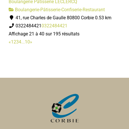
Boulangerie Pâtisserie LECLERCQ
Boulangerie-Pâtisserie-Confiserie-Restaurant
41, rue Charles de Gaulle 80800 Corbie
0.53 km
0322484421
0322484421
Affichage 21 à 40 sur 195 résultats
«
1
2
3
4
...
10
»