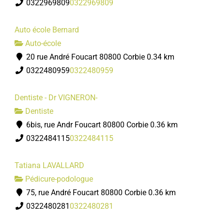
0322969809
0322969809
Auto école Bernard
Auto-école
20 rue André Foucart 80800 Corbie
0.34 km
0322480959
0322480959
Dentiste - Dr VIGNERON-
Dentiste
6bis, rue Andr Foucart 80800 Corbie
0.36 km
0322484115
0322484115
Tatiana LAVALLARD
Pédicure-podologue
75, rue André Foucart 80800 Corbie
0.36 km
0322480281
0322480281