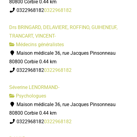
80800 Corbie
0.44 km
0322968182
0322968182
Drs BRINGARD, DELAVIERE, ROFFINO, GUIHENEUF,
TRANCART, VINCENT-
Médecins généralistes
Maison médicale 36, rue Jacques Pinsonneau
80800 Corbie
0.44 km
0322968182
0322968182
Séverine LENORMAND-
Psychologues
Maison médicale 36, rue Jacques Pinsonneau
80800 Corbie
0.44 km
0322968182
0322968182