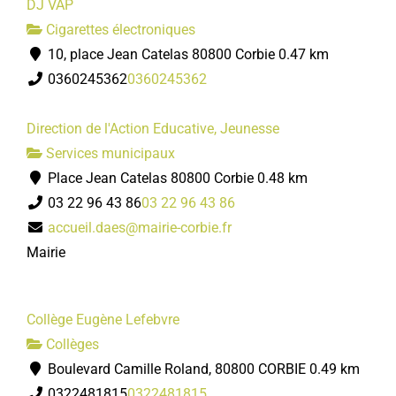
DJ VAP
Cigarettes électroniques
10, place Jean Catelas 80800 Corbie
0.47 km
0360245362
0360245362
Direction de l'Action Educative, Jeunesse
Services municipaux
Place Jean Catelas 80800 Corbie
0.48 km
03 22 96 43 86
03 22 96 43 86
accueil.daes@mairie-corbie.fr
Mairie
Collège Eugène Lefebvre
Collèges
Boulevard Camille Roland, 80800 CORBIE
0.49 km
0322481815
0322481815