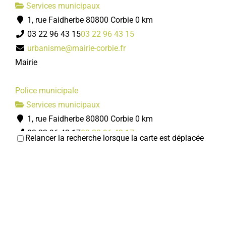
Services municipaux
Mairie
1, rue Faidherbe 80800 Corbie
0 km
03 22 96 43 15
03 22 96 43 15
Centre technique municipal
urbanisme@mairie-corbie.fr
Services municipaux
Mairie
35 rue Gambetta 80800 Corbie
03 22 96 43 22
03 22 96 43 22
Police municipale
accueil.ctm@mairie-corbie.fr
Services municipaux
Mairie
1, rue Faidherbe 80800 Corbie
0 km
03 22 96 43 17
03 22 96 43 17
Relancer la recherche lorsque la carte est déplacée
policemunicipale@mairie-corbie.fr
Mairie
Centre Communal d'Action Sociale
Services municipaux
1, rue Faidherbe 80800 Corbie
0 km