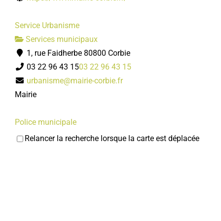
Service Urbanisme
Services municipaux
1, rue Faidherbe 80800 Corbie
03 22 96 43 15
03 22 96 43 15
urbanisme@mairie-corbie.fr
Mairie
Police municipale
Services municipaux
Relancer la recherche lorsque la carte est déplacée
1, rue Faidherbe 80800 Corbie
03 22 96 43 17
03 22 96 43 17
policemunicipale@mairie-corbie.fr
Mairie
Centre Communal d'Action Sociale