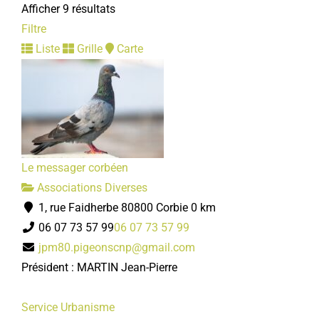
Afficher 9 résultats
03 22 96 43 86
03 22 96 43 86
Filtre
accueil.daes@mairie-corbie.fr
Liste
Grille
Carte
Mairie
Structure d'accueil de jeunes enfants Les Corbisous
Services municipaux
10, parking de l'Enclos 80800 Corbie
03 22 96 43 98
03 22 96 43 98
Le messager corbéen
lescorbisous@mairie-corbie.fr
Associations Diverses
Mairie
1, rue Faidherbe 80800 Corbie
0 km
06 07 73 57 99
06 07 73 57 99
Relais Assistants Maternels
jpm80.pigeonscnp@gmail.com
Services municipaux
Président : MARTIN Jean-Pierre
10, parking de l'Enclos 80800 Corbie
03 22 96 43 26
03 22 96 43 26
Service Urbanisme
ram@mairie-corbie.fr