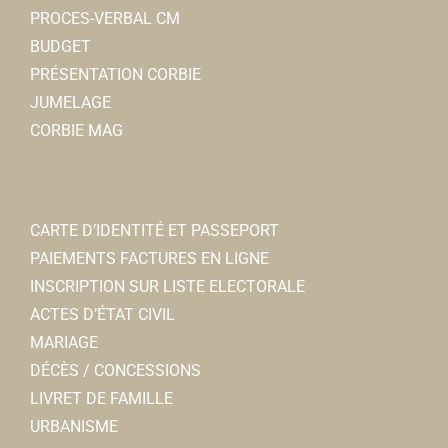
PROCES-VERBAL CM
BUDGET
PRÉSENTATION CORBIE
JUMELAGE
CORBIE MAG
Foyer Culturel
Associations Culturelles
CARTE D’IDENTITÉ ET PASSEPORT
6, rempart des Poissonniers
0.07 km
PAIEMENTS FACTURES EN LIGNE
06 61 52 82 77
06 61 52 82 77
INSCRIPTION SUR LISTE ELECTORALE
foyerculturelcorbie@orange.fr
ACTES D’ÉTAT CIVIL
Pascale LESTIENNE
MARIAGE
DÉCÈS / CONCESSIONS
LIVRET DE FAMILLE
URBANISME