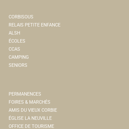
FNATH
Associations Diverses
CORBISOUS
6, rue des remparts 80800 Corbie
0.07 km
RELAIS PETITE ENFANCE
06 77 76 62 74
06 77 76 62 74
ALSH
guy.morel4@orange.fr
ÉCOLES
Guy MOREL
CCAS
CAMPING
SENIORS
Foyer Culturel
Associations Sportives
6, rempart des Poissonniers 80800 Corbie
0.07 km
PERMANENCES
foyerculturelcorbie@orange.fr
FOIRES & MARCHÉS
Pascale LESTIENNE
AMIS DU VIEUX CORBIE
ÉGLISE LA NEUVILLE
CONSTANT et MALTZKORN
OFFICE DE TOURISME