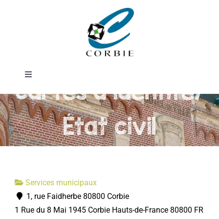
Passer
Service
au
contenu
passeports et
Toggle
cartes d'identité/
Navigation
Mairie
État civil
DÉMARCHES ADMINISTRATIVES
SERVICES MUNICIPAUX
Services municipaux
1, rue Faidherbe 80800 Corbie
PRATIQUE
1 Rue du 8 Mai 1945
Corbie
Hauts-de-France
80800
FR