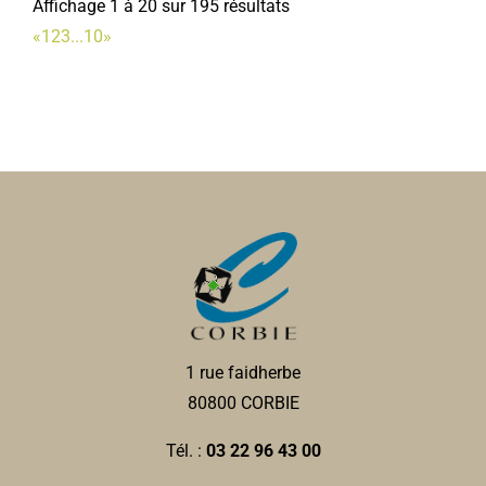
Affichage 1 à 20 sur 195 résultats
«
1
2
3
...
10
»
Studio 22 Hommes
Coiffeurs
5ter, rempart des Poissonniers 80800 Corbie
0.04
km
0322917154
0322917154
Infirmières SCP TEIRLYNCK/LEBLOIS/CHATENET-
RAYAN/GENTILHOMME-
Infirmières
27, rue Faidherbe 80800 Corbie
0.05 km
0322969745
0322969745
1 rue faidherbe
80800 CORBIE
Auto-école du Coquelicot
Auto-école
Tél. :
03 22 96 43 00
1, rempart des Poissonniers 80800 Corbie
0.05 km